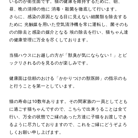
いるのが衛生面です。猫の健康を維持するために、朝、
昼、晩の清掃の他に 消毒・殺菌を徹底して行います。
さらに、感染の原因となる目に見えない細菌類を除去する
ために 光触媒を用いた空気清浄機を常に運転し、菌そのも
のの除去と感染の媒介となる 埃の除去を行い、猫ちゃん達
の健康管理に万全を尽くしております。
当猫ハウスにお越しの方が「獣臭が気にならない！」とビ
ックリされるのを見るのが楽しみです。
健康面は信頼のおける「かかりつけの獣医師」の指示のも
と行うことを第一としています。
猫の寿命は10数年あります。その間家族の一員としてとも
に過ごす猫ちゃんですので、こちらで出来うることは全て
行い、万全の状態でご縁のあった方達に子猫をお渡しでき
るように尽力しておりますので、これをご縁にどうぞよろ
しくお願い申し上げます。