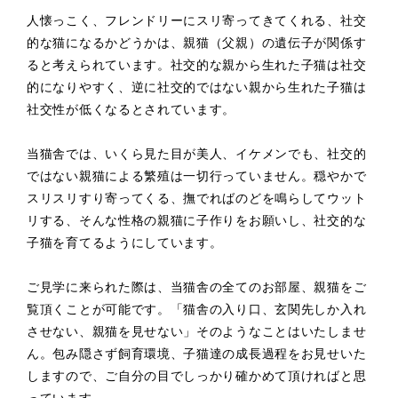
人懐っこく、フレンドリーにスリ寄ってきてくれる、社交
的な猫になるかどうかは、親猫（父親）の遺伝子が関係す
ると考えられています。社交的な親から生れた子猫は社交
的になりやすく、逆に社交的ではない親から生れた子猫は
社交性が低くなるとされています。
当猫舎では、いくら見た目が美人、イケメンでも、社交的
ではない親猫による繁殖は一切行っていません。穏やかで
スリスリすり寄ってくる、撫でればのどを鳴らしてウット
リする、そんな性格の親猫に子作りをお願いし、社交的な
子猫を育てるようにしています。
ご見学に来られた際は、当猫舎の全てのお部屋、親猫をご
覧頂くことが可能です。「猫舎の入り口、玄関先しか入れ
させない、親猫を見せない」そのようなことはいたしませ
ん。包み隠さず飼育環境、子猫達の成長過程をお見せいた
しますので、ご自分の目でしっかり確かめて頂ければと思
っています。