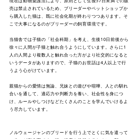
現在は動物愛護法により、原則として生後57日未満での販
売は禁止されているため、ブリーダーやペットショップか
ら購入した猫は、既に社会化期が終わりつつあります。そ
こで大事になるのがブリーダーの飼育環境です。
当猫舎では子猫の「社会科期」を考え、生後10日前後から
徐々に人間が子猫と触れ合うようにしています。さらに1
人の人間より複数人と触れ合った方がより社交的になると
いうデータがありますので、子猫のお世話は4人以上で行
うよう心がけています。
親猫からの愛情は無論、兄妹との遊びや喧嘩、人との馴れ
合いを通して、適応力や判断力を養い、社会性を身につ
け、ルールやしつけなどたくさんのことを学んでいけるよ
う尽力しています。
ノルウェージャンのブリードを行う上でとくに気を遣って