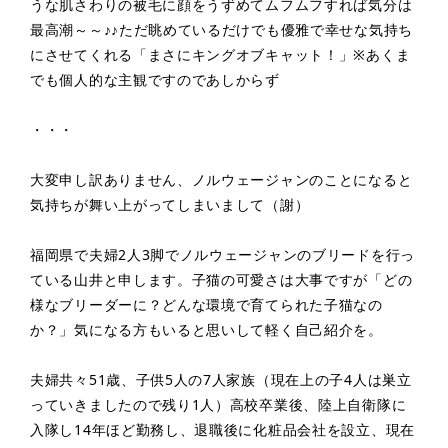
うな肌さわりの被毛に顔をうずめてムフムフすれば気分は
最高潮～～♪♪ただ眺めているだけでも優雅で幸せな気持ち
にさせてくれる「まさにキングオブキャット！」※あくま
でも個人的な主観ですのであしからず
・・・
大変申し訳ありません、ノルウェージャンのことになると
気持ちが舞い上がってしまいまして（謝）
福岡県で夫婦2人3脚でノルウェージャンのブリードを行っ
ている山井と申します。子猫の可愛さは大事ですが「どの
様なブリーダーに？どんな環境で育てられた子猫なの
か？」気になる方もいると思いして軽く自己紹介を。
夫婦共々51歳、子供5人の7人家族（現在上の子4人は巣立
っていきましたので残り1人）高校卒業後、陸上自衛隊に
入隊し14年ほど勤務し、退職後に化粧品会社を設立、現在