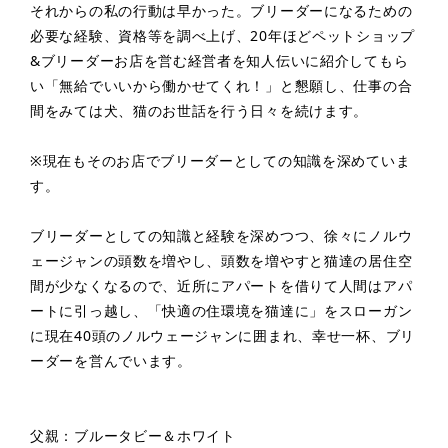
それからの私の行動は早かった。ブリーダーになるための
必要な経験、資格等を調べ上げ、20年ほどペットショップ
&ブリーダーお店を営む経営者を知人伝いに紹介してもら
い「無給でいいから働かせてくれ！」と懇願し、仕事の合
間をみては犬、猫のお世話を行う日々を続けます。
※現在もそのお店でブリーダーとしての知識を深めていま
す。
ブリーダーとしての知識と経験を深めつつ、徐々にノルウ
ェージャンの頭数を増やし、頭数を増やすと猫達の居住空
間が少なくなるので、近所にアパートを借りて人間はアパ
ートに引っ越し、「快適の住環境を猫達に」をスローガン
に現在40頭のノルウェージャンに囲まれ、幸せ一杯、ブリ
ーダーを営んでいます。
父親：ブルータビー＆ホワイト