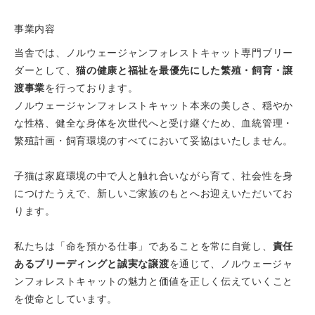
事業内容
当舎では、ノルウェージャンフォレストキャット専門ブリー
ダーとして、
猫の健康と福祉を最優先にした繁殖・飼育・譲
渡事業
を行っております。
ノルウェージャンフォレストキャット本来の美しさ、穏やか
な性格、健全な身体を次世代へと受け継ぐため、血統管理・
繁殖計画・飼育環境のすべてにおいて妥協はいたしません。
子猫は家庭環境の中で人と触れ合いながら育て、社会性を身
につけたうえで、新しいご家族のもとへお迎えいただいてお
ります。
私たちは「命を預かる仕事」であることを常に自覚し、
責任
あるブリーディングと誠実な譲渡
を通じて、ノルウェージャ
ンフォレストキャットの魅力と価値を正しく伝えていくこと
を使命としています。