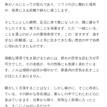
体がノルにとっての安心であり、ソファの少し離れた場所
や、視界に入る距離で静かに過ごします。
そしてふとした瞬間、足元に来て横になったり、隣に腰を下
ろしたりする。撫でることを強要せず、ただ「一緒にいる」
ことを選ぶのがノルの愛情表現です。この「近すぎず、遠す
ぎない距離感」は、人と共に生きてきた長い歴史の中で自然
に培われてきたものです。
過酷な環境で生き延びるためには、群れの空気を読む力が不
可欠でした。その名残が、今の性格にも色濃く表れていま
す。ノルは感情の起伏が穏やかで、家庭内の空気を乱すこと
がほとんどありません。
騒がしく主張することはなく、しかし確かに、そこに存在し
ている。その静かな存在感は、暮らしの中でじわじわと心に
染みていきます。仕事から帰り、何気なく部屋に入ったと
き、そこにノルがいるだけで