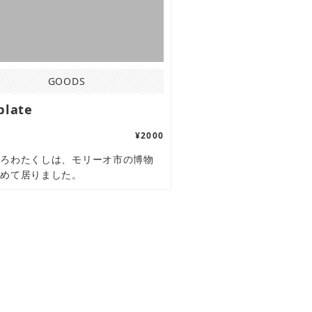
GOODS
plate
¥2000
ころわたくしは、モリーオ市の博物
勤めて居りました。