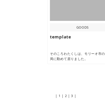
GOODS
template
そのころわたくしは、モリーオ市
局に勤めて居りました。
|
1
|
2
|
3
|