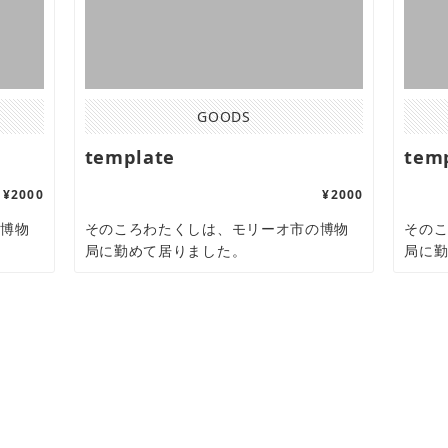
GOODS
template
tem
¥2000
¥2000
の博物
そのころわたくしは、モリーオ市の博物
その
局に勤めて居りました。
局に