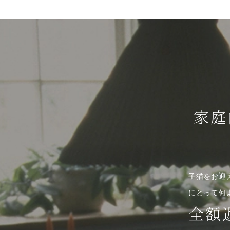
家庭
子猫をお迎
にとって何
全額