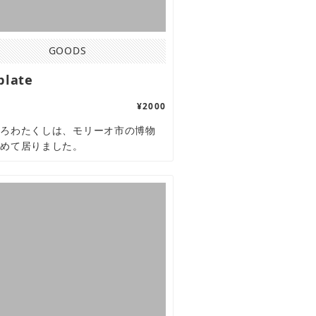
GOODS
plate
¥2000
ころわたくしは、モリーオ市の博物
勤めて居りました。