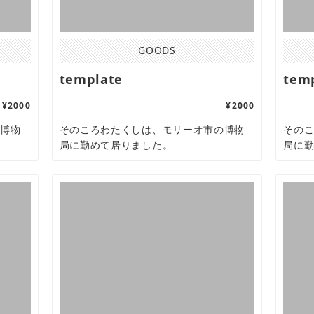
GOODS
template
tem
¥2000
¥2000
の博物
そのころわたくしは、モリーオ市の博物
その
局に勤めて居りました。
局に