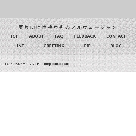
家族向け性格重視のノルウェージャン
TOP
ABOUT
FAQ
FEEDBACK
CONTACT
LINE
GREETING
FIP
BLOG
TOP
|
BUYER NOTE
|
template.detail
[%title%]
[%article_date_notime_wa%]
[%lead%]
[%list_start%]