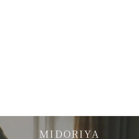
[%list_end%]
[%article%]
[%category%]
[%tags%]
ページトップへ
MIDORIYA