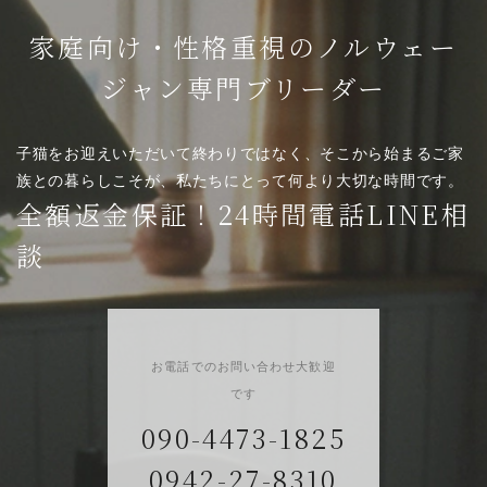
家庭向け・性格重視のノルウェー
ジャン専門ブリーダー
子猫をお迎えいただいて終わりではなく、そこから始まるご家
族との暮らしこそが、私たちにとって何より大切な時間です。
全額返金保証！24時間電話LINE相
談
お電話でのお問い合わせ大歓迎
です
090-4473-1825
0942-27-8310